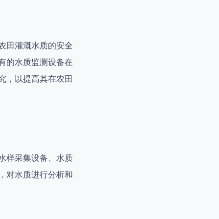
农田灌溉水质的安全
有的水质监测设备在
究，以提高其在农田
水样采集设备、水质
，对水质进行分析和