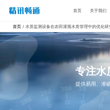
首页
关于我们
首页
水质监测设备在农田灌溉水质管理中的优化研
专注水
提供易用、准