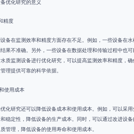
设备优化研究的意义
率和精度
测设备在监测效率和精度方面存在不足。例如，一些设备在水
测结果不准确。另外，一些设备在数据处理和传输过程中也可
对水质监测设备进行优化研究，可以提高监测效率和精度，确
质管理提供可靠的科学依据。
本和使用成本
的优化研究还可以降低设备成本和使用成本。例如，可以采用
量和稳定性，降低设备的生产成本。同时，可以通过改进设备
水质管理，降低设备的使用寿命和使用成本。