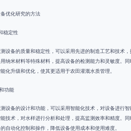
设备优化研究的方法
量和稳定性
监测设备的质量和稳定性，可以采用先进的制造工艺和技术，
采用纳米材料等特殊材料，提高设备的检测能力和灵敏度。同
智能化升级和优化，使其更适用于农田灌溉水质管理。
计和功能
监测设备的设计和功能，可以采用智能化技术，对设备进行智
智能技术，对水样进行分析和处理，提高监测效率和精度。同
备的自动化控制和操作，降低设备使用成本和使用难度。