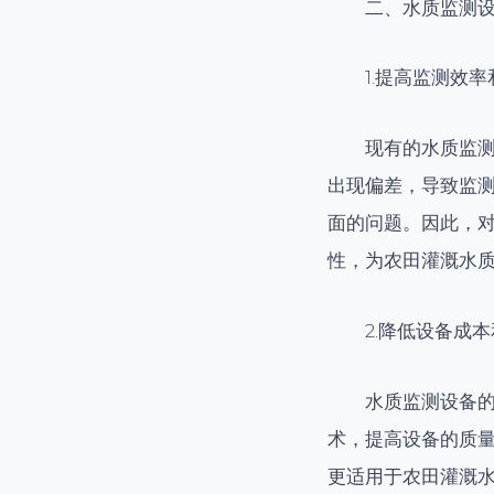
二、水质监测
1.提高监测效
现有的水质监
出现偏差，导致监
面的问题。因此，
性，为农田灌溉水
2.降低设备成
水质监测设备
术，提高设备的质
更适用于农田灌溉