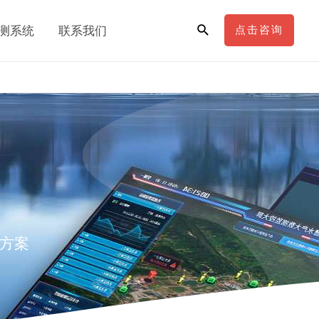
测系统
联系我们
点击咨询
方案