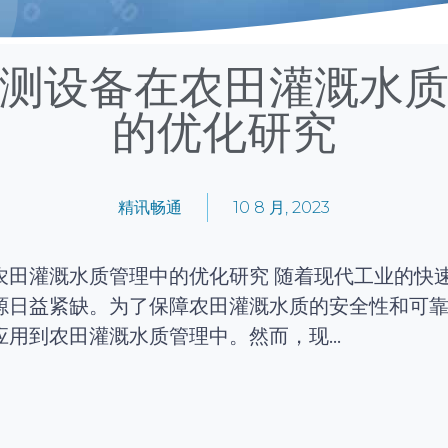
测设备在农田灌溉水
的优化研究
精讯畅通
10 8 月, 2023
农田灌溉水质管理中的优化研究 随着现代工业的快
源日益紧缺。为了保障农田灌溉水质的安全性和可
用到农田灌溉水质管理中。然而，现...