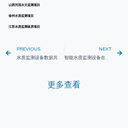
山西河流水文监测项目
徐州水质监测项目
江苏水质监测板房项目
PREVIOUS
NEXT
水质监测设备数据共享与信息交互平台的构建与发展
智能水质监测设备在水源地保护综合治理中的应用研究
更多查看