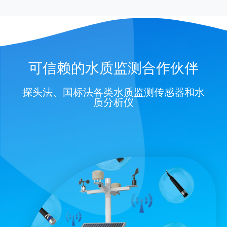
可信赖的水质监测合作伙伴
探头法、国标法各类水质监测传感器和水
质分析仪