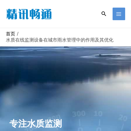
首页
水质在线监测设备在城市雨水管理中的作用及其优化
专注水质监测