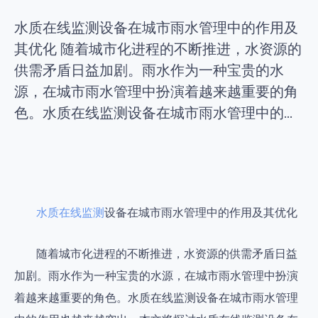
水质在线监测设备在城市雨水管理中的作用及
其优化 随着城市化进程的不断推进，水资源的
供需矛盾日益加剧。雨水作为一种宝贵的水
源，在城市雨水管理中扮演着越来越重要的角
色。水质在线监测设备在城市雨水管理中的...
水质在线监测
设备在城市雨水管理中的作用及其优化
随着城市化进程的不断推进，水资源的供需矛盾日益
加剧。雨水作为一种宝贵的水源，在城市雨水管理中扮演
着越来越重要的角色。水质在线监测设备在城市雨水管理