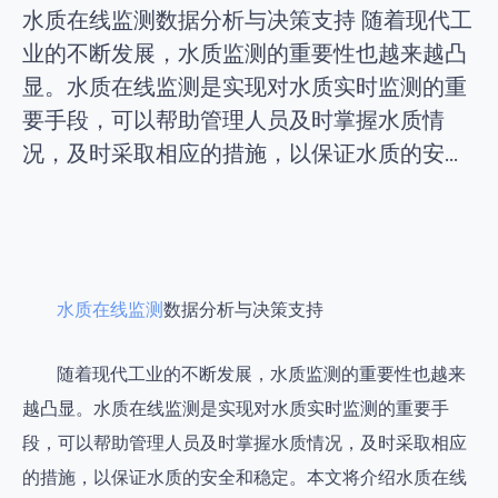
水质在线监测数据分析与决策支持 随着现代工
业的不断发展，水质监测的重要性也越来越凸
显。水质在线监测是实现对水质实时监测的重
要手段，可以帮助管理人员及时掌握水质情
况，及时采取相应的措施，以保证水质的安...
水质在线监测
数据分析与决策支持
随着现代工业的不断发展，水质监测的重要性也越来
越凸显。水质在线监测是实现对水质实时监测的重要手
段，可以帮助管理人员及时掌握水质情况，及时采取相应
的措施，以保证水质的安全和稳定。本文将介绍水质在线