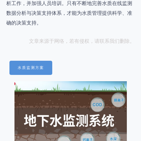
析工作，并加强人员培训。只有不断地完善水质在线监测
数据分析与决策支持体系，才能为水质管理提供科学、准
确的决策支持。
文章来源于网络，若有侵权，请联系我们删除。
水质监测方案