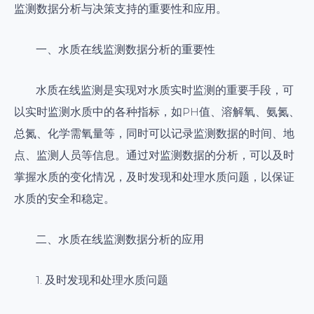
监测数据分析与决策支持的重要性和应用。
一、水质在线监测数据分析的重要性
水质在线监测是实现对水质实时监测的重要手段，可
以实时监测水质中的各种指标，如PH值、溶解氧、氨氮、
总氮、化学需氧量等，同时可以记录监测数据的时间、地
点、监测人员等信息。通过对监测数据的分析，可以及时
掌握水质的变化情况，及时发现和处理水质问题，以保证
水质的安全和稳定。
二、水质在线监测数据分析的应用
1. 及时发现和处理水质问题