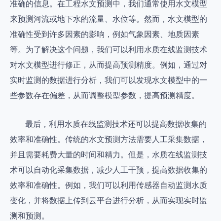
准确的信息。在工程水文预测中，我们通常使用水文模型
来预测河流或地下水的流量、水位等。然而，水文模型的
准确性受到许多因素的影响，例如气象因素、地质因素
等。为了解决这个问题，我们可以利用水质在线监测技术
对水文模型进行修正，从而提高预测精度。例如，通过对
实时监测的数据进行分析，我们可以发现水文模型中的一
些参数存在偏差，从而调整模型参数，提高预测精度。
最后，利用水质在线监测技术还可以提高数据收集的
效率和准确性。传统的水文预测方法需要人工采集数据，
并且需要耗费大量的时间和精力。但是，水质在线监测技
术可以自动化采集数据，减少人工干预，提高数据收集的
效率和准确性。例如，我们可以利用传感器自动监测水质
变化，并将数据上传到云平台进行分析，从而实现实时监
测和预测。