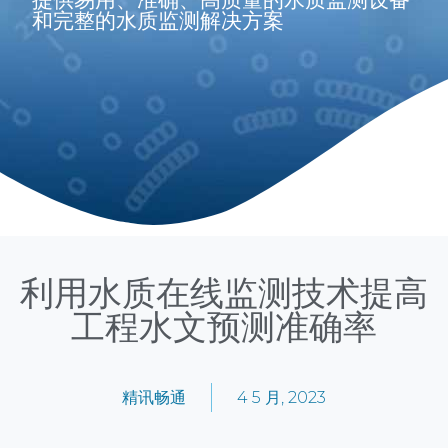
和完整的水质监测解决方案
利用水质在线监测技术提高
工程水文预测准确率
精讯畅通
4 5 月, 2023