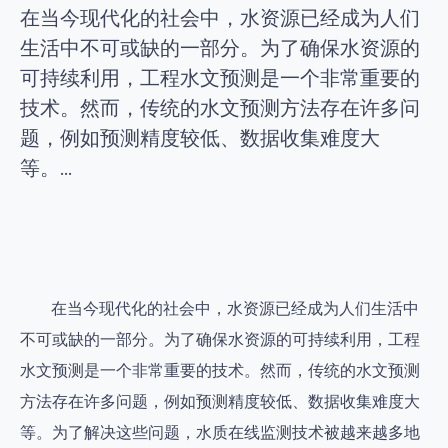
在当今现代化的社会中，水资源已经成为人们
生活中不可或缺的一部分。为了确保水资源的
可持续利用，工程水文预测是一个非常重要的
技术。然而，传统的水文预测方法存在许多问
题，例如预测精度较低、数据收集难度大
等。...
在当今现代化的社会中，水资源已经成为人们生活中
不可或缺的一部分。为了确保水资源的可持续利用，工程
水文预测是一个非常重要的技术。然而，传统的水文预测
方法存在许多问题，例如预测精度较低、数据收集难度大
等。为了解决这些问题，水质在线监测技术被越来越多地