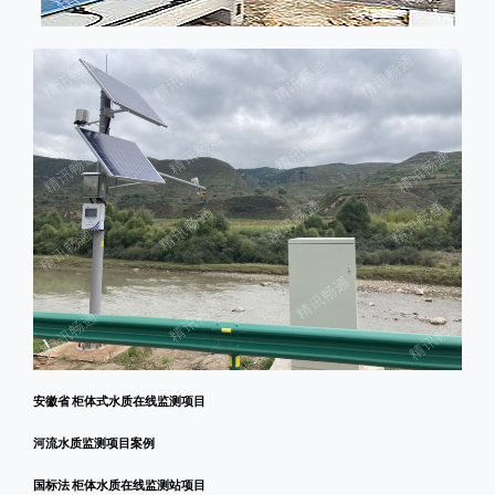
安徽省 柜体式水质在线监测项目
河流水质监测项目案例
国标法 柜体水质在线监测站项目