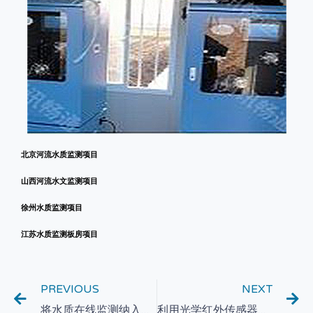
北京河流水质监测项目
山西河流水文监测项目
徐州水质监测项目
江苏水质监测板房项目
PREVIOUS
NEXT
将水质在线监测纳入督查范围探讨
利用光学红外传感器、波谱分析仪等仪器，实现水质在线监测