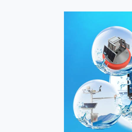
水
质
监
测
系
统
守
护
水
资
源
安
全