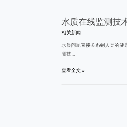
在
线
水质在线监测技
监
相关新闻
测
系
水质问题直接关系到人类的健
统
测技 …
的
构
水
查看全文 »
建
质
与
在
应
线
文
用
监
章
实
测
分
践
技
页