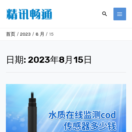
跳
至
搜
MAI
索
内
容
MEN
首页
2023
8 月
15
日期:
2023年8月15日